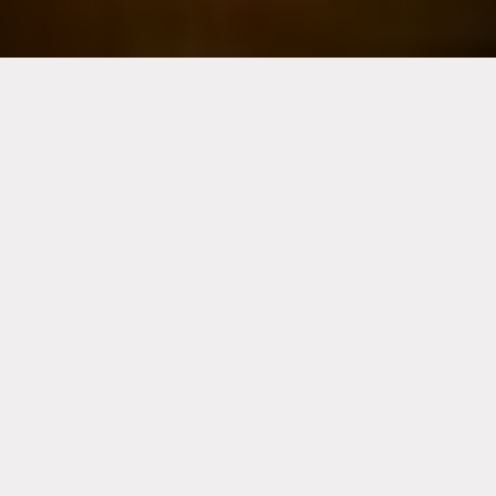
YERINDE ÜRETIM
Ziyaret Edin
TAŞIMALI YEMEK
Ziyaret Edin
DAVET & ORGANIZASYON
Ziyaret edin