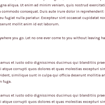
agna aliqua. Ut enim ad minim veniam, quis nostrud exercitat
ea commodo consequat. Duis aute irure dolor in reprehenderit i
eu fugiat nulla pariatur. Excepteur sint occaecat cupidatat no
eserunt mollit anim id est laborum.
ywhere you go. Let no one ever come to you without leaving ha
usamus et iusto odio dignissimos ducimus qui blanditiis pra
i atque corrupti quos dolores et quas molestias excepturi sin
ident, similique sunt in culpa qui officia deserunt mollitia an
m fuga.
usamus et iusto odio dignissimos ducimus qui blanditiis pra
i atque corrupti quos dolores et quas molestias excepturi sin