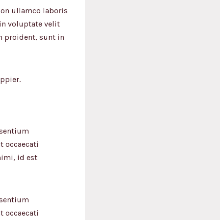
ion ullamco laboris
n voluptate velit
n proident, sunt in
ppier.
esentium
t occaecati
imi, id est
esentium
t occaecati