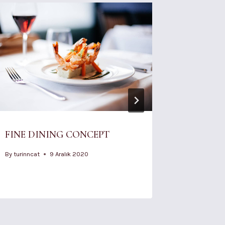
FINE DINING CONCEPT
Secret o
By
turinncat
9 Aralık 2020
By
turinncat