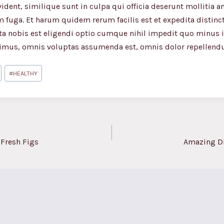
ident, similique sunt in culpa qui officia deserunt mollitia an
 fuga. Et harum quidem rerum facilis est et expedita distinc
a nobis est eligendi optio cumque nihil impedit quo minus
simus, omnis voluptas assumenda est, omnis dolor repellendu
#
HEALTHY
 Fresh Figs
Amazing Di