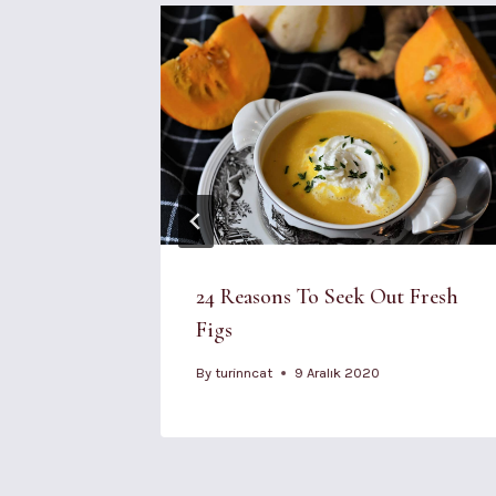
ience
24 Reasons To Seek Out Fresh
Figs
By
turinncat
9 Aralık 2020