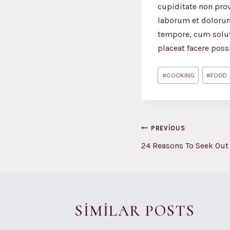
cupiditate non prov
laborum et dolorum
tempore, cum solut
placeat facere pos
Post
#
COOKING
#
FOOD
Tags:
YAZI
PREVIOUS
GEZINMESI
24 Reasons To Seek Out
SIMILAR POSTS