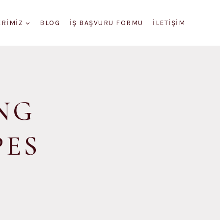
ERIMIZ
BLOG
IŞ BAŞVURU FORMU
İLETIŞIM
NG
PES