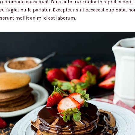
ea commodo consequat. Duis aute irure dolor in reprehenderit i
eu fugiat nulla pariatur. Excepteur sint occaecat cupidatat no
eserunt mollit anim id est laborum.