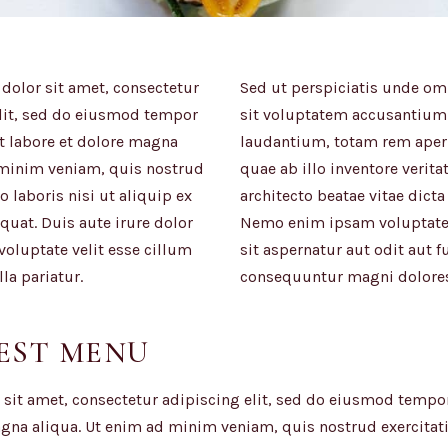
olor sit amet, consectetur
Sed ut perspiciatis unde omn
lit, sed do eiusmod tempor
sit voluptatem accusantiu
t labore et dolore magna
laudantium, totam rem aper
 minim veniam, quis nostrud
quae ab illo inventore verita
o laboris nisi ut aliquip ex
architecto beatae vitae dicta
at. Duis aute irure dolor
Nemo enim ipsam voluptate
 voluptate velit esse cillum
sit aspernatur aut odit aut f
la pariatur.
consequuntur magni dolores
EST MENU
sit amet, consectetur adipiscing elit, sed do eiusmod tempor
agna aliqua. Ut enim ad minim veniam, quis nostrud exercitat