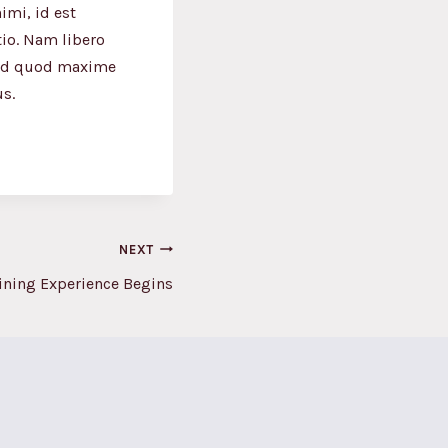
imi, id est
tio. Nam libero
 id quod maxime
s.
NEXT
ning Experience Begins