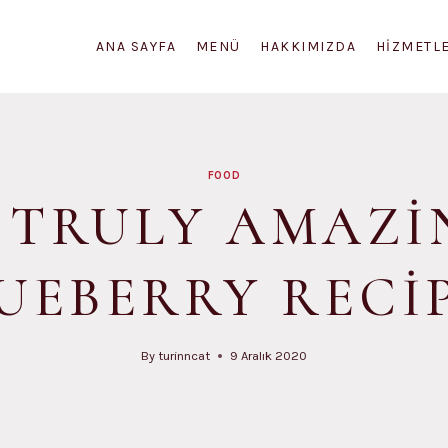
ANA SAYFA
MENÜ
HAKKIMIZDA
HIZMETL
FOOD
0 TRULY AMAZI
UEBERRY RECI
By
turinncat
9 Aralık 2020